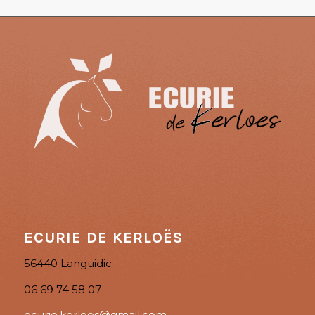
ECURIE DE KERLOËS
56440 Languidic
06 69 74 58 07
ecurie.kerloes@gmail.com